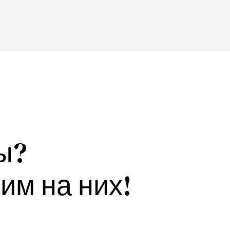
ы?
им на них!